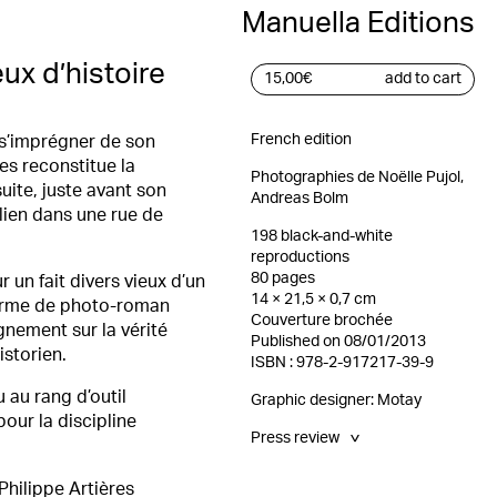
Manuella Editions
eux d’histoire
15,00
€
add to cart
French edition
s’imprégner de son
es reconstitue la
Photographies de Noëlle Pujol,
uite, juste avant son
Andreas Bolm
alien dans une rue de
198 black-and-white
reproductions
80 pages
r un fait divers vieux d’un
14 × 21,5 × 0,7 cm
 forme de photo-roman
Couverture brochée
gnement sur la vérité
Published on 08/01/2013
historien.
ISBN : 978-2-917217-39-9
u au rang d’outil
Graphic designer:
Motay
our la discipline
Press review
>
Libération
Les Inrockuptibles
 Philippe Artières