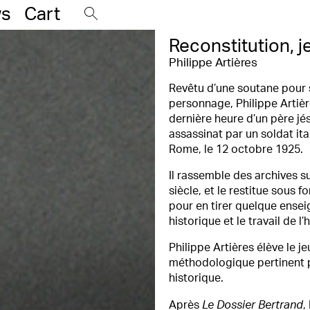
s
Cart
Reconstitution, j
Philippe Artières
Revêtu d’une soutane pour 
personnage, Philippe Artièr
dernière heure d’un père jés
assassinat par un soldat it
Rome, le 12 octobre 1925.
Il rassemble des archives su
siècle, et le restitue sous
pour en tirer quelque ensei
historique et le travail de l’
Philippe Artières élève le je
méthodologique pertinent p
historique.
Après
Le Dossier Bertrand
,