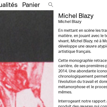
ualités
Panier
Michel Blazy
Michel Blazy
En mettant en scène les tr
matière, en jouant avec le 
vivant, Michel Blazy, né à 
développe une œuvre atypi
artistique français.
Cette monographie retrace 
carrière, de ses premières 
2014. Une abondante icono
chronologiquement perme
l’évolution du travail et don
métamorphose et le proces
mêmes.
Interrogeant notre rapport a
produit des œuvres qui co