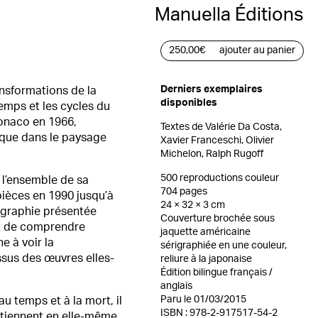
Manuella Éditions
250,00
€
ajouter au panier
Derniers exemplaires
ansformations de la
disponibles
temps et les cycles du
Monaco en 1966,
Textes de Valérie Da Costa,
que dans le paysage
Xavier Franceschi, Olivier
Michelon, Ralph Rugoff
500 reproductions couleur
l’ensemble de sa
704 pages
pièces en 1990 jusqu’à
24 × 32 × 3 cm
graphie présentée
Couverture brochée sous
t de comprendre
jaquette américaine
ne à voir la
sérigraphiée en une couleur,
sus des œuvres elles-
reliure à la japonaise
Édition bilingue français /
anglais
Paru le 01/03/2015
u temps et à la mort, il
ISBN : 978-2-917517-54-2
ntiennent en elle-même