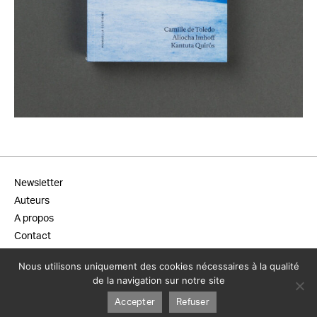
19,00
€
Newsletter
Auteurs
A propos
Contact
Diffusion / Distribution
Nous utilisons uniquement des cookies nécessaires à la qualité
Conditions générales de vente
de la navigation sur notre site
Mentions légales
Accepter
Refuser