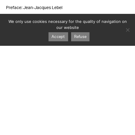
Preface: Jean-Jacques Lebel
144 colour reproductions
We only use cookies necessary for the quality of navigation on
176 pages
our website
19 × 28,5 × 0,9 cm
Couverture brochée
Accept
Refuse
Published on 01/02/2017
ISBN : 978-2-917217-82-5
Graphic designer:
Seudebias
Press review
>
Verso Hebdo
Sitaudis.fr
Newsletter
Authors
About
Contact
Diffusion / Distribution