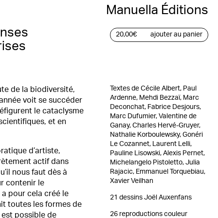
Manuella Éditions
onses
20,00
€
ajouter au panier
rises
Textes de Cécile Albert, Paul
te de la biodiversité,
Ardenne, Mehdi Bezzaï, Marc
 année voit se succéder
Deconchat, Fabrice Desjours,
éfigurent le cataclysme
Marc Dufumier, Valentine de
cientifiques, et en
Ganay, Charles Hervé-Gruyer,
Nathalie Korboulewsky, Gonéri
Le Cozannet, Laurent Lelli,
ratique d’artiste,
Pauline Lisowski, Alexis Pernet,
rètement actif dans
Michelangelo Pistoletto, Julia
Rajacic, Emmanuel Torquebiau,
qu’il nous faut dès à
Xavier Veilhan
r contenir le
 a pour cela créé le
21 dessins Joël Auxenfans
it toutes les formes de
26 reproductions couleur
l est possible de