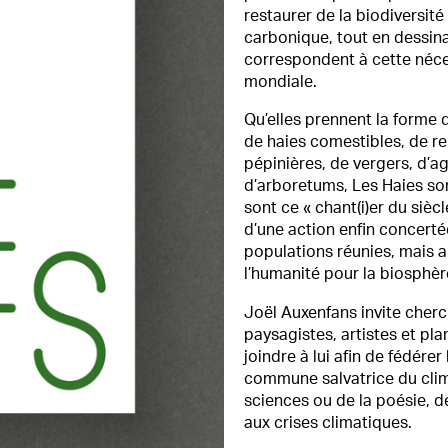
restaurer de la biodiversité 
carbonique, tout en dessin
correspondent à cette néc
mondiale.
Qu’elles prennent la forme
de haies comestibles, de r
pépinières, de vergers, d’ag
d’arboretums, Les Haies so
sont ce « chant(i)er du siècl
d’une action enfin concerté
populations réunies, mais a
l’humanité pour la biosphèr
Joël Auxenfans invite cherc
paysagistes, artistes et pla
joindre à lui afin de fédérer 
commune salvatrice du clima
sciences ou de la poésie, d
aux crises climatiques.