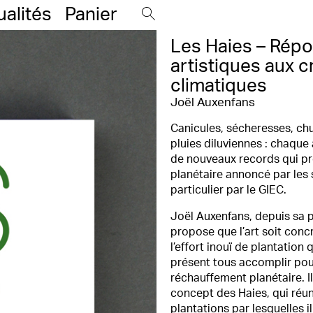
ualités
Panier
Les Haies – Rép
artistiques aux c
climatiques
Joël Auxenfans
Canicules, sécheresses, chu
pluies diluviennes : chaque
de nouveaux records qui pr
planétaire annoncé par les s
particulier par le GIEC.
Joël Auxenfans, depuis sa p
propose que l’art soit conc
l’effort inouï de plantation 
présent tous accomplir pou
réchauffement planétaire. Il
concept des Haies, qui réun
plantations par lesquelles i