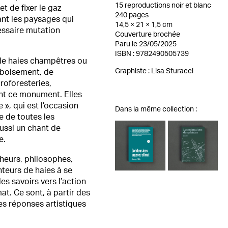
15 reproductions noir et blanc
et de fixer le gaz
240 pages
ant les paysages qui
14,5 × 21 × 1,5 cm
essaire mutation
Couverture brochée
Paru le 23/05/2025
ISBN : 9782490505739
 de haies champêtres ou
Graphiste :
Lisa Sturacci
eboisement, de
roforesteries,
nt ce monument. Elles
e », qui est l’occasion
Dans la même collection :
e de toutes les
ussi un chant de
e.
heurs, philosophes,
nteurs de haies à se
les savoirs vers l’action
t. Ce sont, à partir des
es réponses artistiques