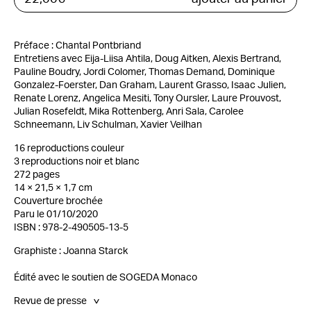
Préface : Chantal Pontbriand
Entretiens avec Eija-Liisa Ahtila, Doug Aitken, Alexis Bertrand,
Pauline Boudry, Jordi Colomer, Thomas Demand, Dominique
Gonzalez-Foerster, Dan Graham, Laurent Grasso, Isaac Julien,
Renate Lorenz, Angelica Mesiti, Tony Oursler, Laure Prouvost,
Julian Rosefeldt, Mika Rottenberg, Anri Sala, Carolee
Schneemann, Liv Schulman, Xavier Veilhan
16 reproductions couleur
3 reproductions noir et blanc
272 pages
14 × 21,5 × 1,7 cm
Couverture brochée
Paru le 01/10/2020
ISBN : 978-2-490505-13-5
Graphiste :
Joanna Starck
Édité avec le soutien de SOGEDA Monaco
Revue de presse
>