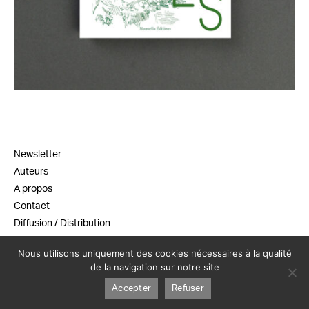
20,00
€
Newsletter
Auteurs
A propos
Contact
Diffusion / Distribution
Conditions générales de vente
Nous utilisons uniquement des cookies nécessaires à la qualité
Mentions légales
de la navigation sur notre site
Accepter
Refuser