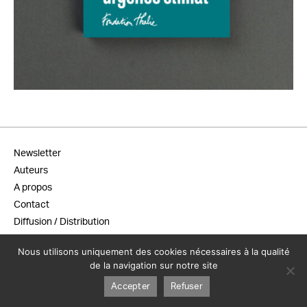
20,00
€
Newsletter
Auteurs
A propos
Contact
Diffusion / Distribution
Conditions générales de vente
Nous utilisons uniquement des cookies nécessaires à la qualité
Mentions légales
de la navigation sur notre site
Accepter
Refuser