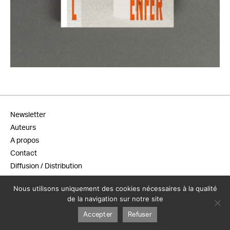
38,00
€
Newsletter
Auteurs
A propos
Contact
Diffusion / Distribution
Conditions générales de vente
Nous utilisons uniquement des cookies nécessaires à la qualité
Mentions légales
de la navigation sur notre site
Accepter
Refuser