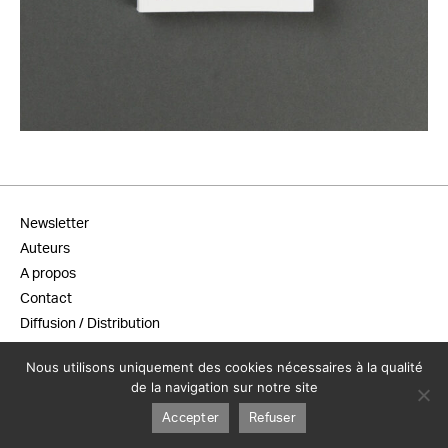
25,00
€
Newsletter
Auteurs
A propos
Contact
Diffusion / Distribution
Conditions générales de vente
Nous utilisons uniquement des cookies nécessaires à la qualité
Mentions légales
de la navigation sur notre site
Accepter
Refuser