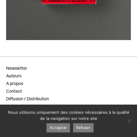
25,00
€
Newsletter
Auteurs
A propos
Contact
Diffusion / Distribution
Conditions générales de vente
Nous utilisons uniquement des cookies nécessaires à la qualité
Mentions légales
de la navigation sur notre site
Accepter
Refuser