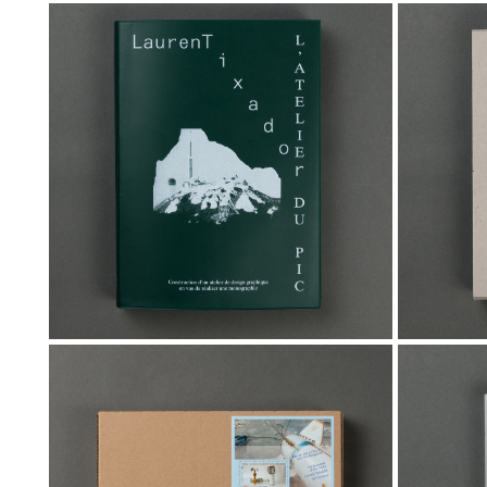
500,00
€
40,00
€