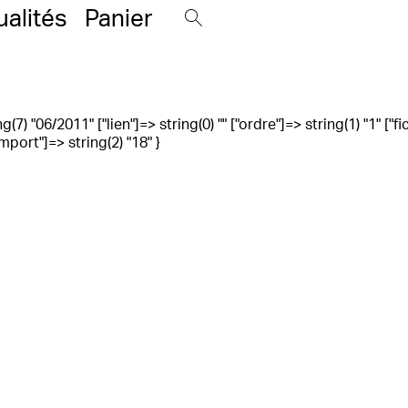
ualités
Panier
g(7) "06/2011" ["lien"]=> string(0) "" ["ordre"]=> string(1) "1" [
port"]=> string(2) "18" }