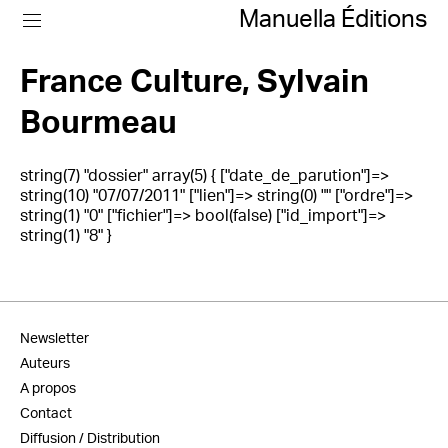
Manuella Éditions
France Culture, Sylvain
Bourmeau
string(7) "dossier" array(5) { ["date_de_parution"]=>
string(10) "07/07/2011" ["lien"]=> string(0) "" ["ordre"]=>
string(1) "0" ["fichier"]=> bool(false) ["id_import"]=>
string(1) "8" }
Newsletter
Auteurs
A propos
Contact
Diffusion / Distribution