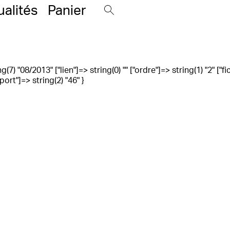
ualités
Panier
g(7) "08/2013" ["lien"]=> string(0) "" ["ordre"]=> string(1) "2" [
rt"]=> string(2) "46" }